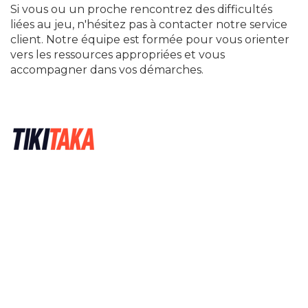
Si vous ou un proche rencontrez des difficultés
liées au jeu, n'hésitez pas à contacter notre service
client. Notre équipe est formée pour vous orienter
vers les ressources appropriées et vous
accompagner dans vos démarches.
Bonus TikiTaka
Programme de
Jeu TikiTaka
fidélité TikiTaka
Application
Retrait TikiTaka
Connexion
TikiTaka
TikiTaka
Inscription
Politiques KYC
Contactez-nous
TikiTaka
TikiTaka
À propos de nous
Jeu responsable
Paiements
Politique de