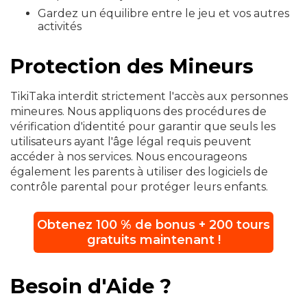
Gardez un équilibre entre le jeu et vos autres
activités
Protection des Mineurs
TikiTaka interdit strictement l'accès aux personnes
mineures. Nous appliquons des procédures de
vérification d'identité pour garantir que seuls les
utilisateurs ayant l'âge légal requis peuvent
accéder à nos services. Nous encourageons
également les parents à utiliser des logiciels de
contrôle parental pour protéger leurs enfants.
Obtenez 100 % de bonus + 200 tours
gratuits maintenant !
Besoin d'Aide ?